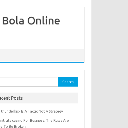
 Bola Online
rch
ecent Posts
thunderkick Is A Tactic Not A Strategy
mit city casino For Business: The Rules Are
e To Be Broken