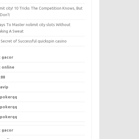
mit city! 10 Tricks The Competition Knows, But
 Don’t
ys To Master nolimit city slots Without
aking A Sweat
Secret of Successful quickspin casino
t gacor
t online
t88
avip
bpokerqq
bpokerqq
bpokerqq
t gacor