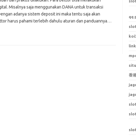
udah dan praktis dilakukan. Para bettor bisa melakukan
slo
gital. Misalnya saja menggunakan DANA untuk transaksi
Dengan adanya sistem deposit ini maka tentu saja akan
qq 
bettor harus pahami terlebih dahulu aturan dan panduannya…
slo
koi
lin
mpo
sit
香
jag
jag
slo
slo
slo