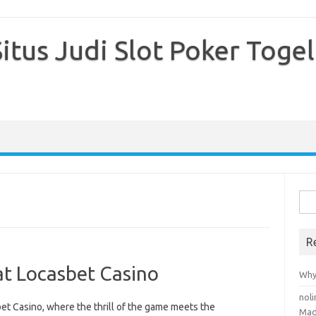
itus Judi Slot Poker Togel
Sea
for:
R
 at Locasbet Casino
Why 
noli
et Casino, where the thrill of the game meets the
Mad