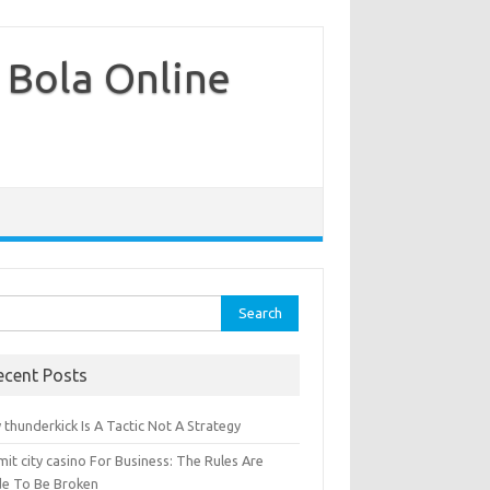
 Bola Online
rch
ecent Posts
thunderkick Is A Tactic Not A Strategy
mit city casino For Business: The Rules Are
e To Be Broken