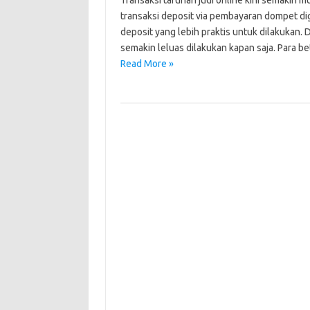
Transaksi taruhan judi online kini semakin m
transaksi deposit via pembayaran dompet di
deposit yang lebih praktis untuk dilakukan. 
semakin leluas dilakukan kapan saja. Para 
Read More »