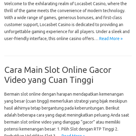
Welcome to the exhilarating realm of Locasbet Casino, where the
thrill of the game meets the convenience of modern technology.
With a wide range of games, generous bonuses, and first-class
customer support, Locasbet Casino is dedicated to providing an
unforgettable gaming experience for all players. Under a sleek and
user-friendly interface, this online casino offers…
Read More »
Cara Main Slot Online Gacor
Video yang Cuan Tinggi
Bermain slot online dengan harapan mendapatkan kemenangan
yang besar (cuan tinggi) memerlukan strategi yang bijak meskipun
hasil akhirnya tetap bergantung pada keberuntungan. Berikut
adalah beberapa cara yang dapat meningkatkan peluang Anda saat
bermain slot online video yang dianggap “gacor” atau memiliki
potensi kemenangan besar: 1. Pilih Slot dengan RTP Tinggi 2.