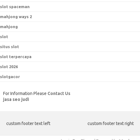
slot spaceman
mahjong ways 2
mahjong
slot
situs slot
slot terpercaya
slot 2026
slotgacor
For Information Please
Contact Us
jasa seo judi
custom footer text left
custom footer text right