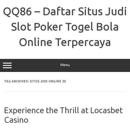
Skip
to
QQ86 – Daftar Situs Judi
content
Slot Poker Togel Bola
Online Terpercaya
Menu
TAG ARCHIVES:
SITUS JUDI ONLINE 20
Experience the Thrill at Locasbet
Casino