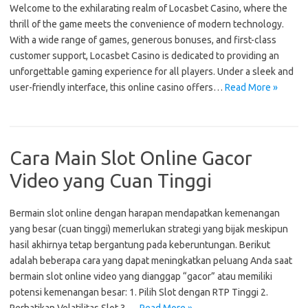
Welcome to the exhilarating realm of Locasbet Casino, where the
thrill of the game meets the convenience of modern technology.
With a wide range of games, generous bonuses, and first-class
customer support, Locasbet Casino is dedicated to providing an
unforgettable gaming experience for all players. Under a sleek and
user-friendly interface, this online casino offers…
Read More »
Cara Main Slot Online Gacor
Video yang Cuan Tinggi
Bermain slot online dengan harapan mendapatkan kemenangan
yang besar (cuan tinggi) memerlukan strategi yang bijak meskipun
hasil akhirnya tetap bergantung pada keberuntungan. Berikut
adalah beberapa cara yang dapat meningkatkan peluang Anda saat
bermain slot online video yang dianggap “gacor” atau memiliki
potensi kemenangan besar: 1. Pilih Slot dengan RTP Tinggi 2.