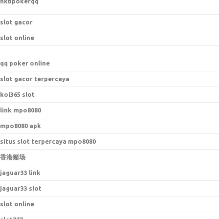
hkbpokerqq
slot gacor
slot online
qq poker online
slot gacor terpercaya
koi365 slot
link mpo8080
mpo8080 apk
situs slot terpercaya mpo8080
香港赌场
jaguar33 link
jaguar33 slot
slot online