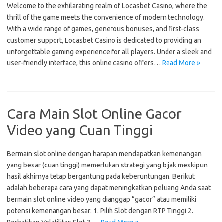
Welcome to the exhilarating realm of Locasbet Casino, where the
thrill of the game meets the convenience of modern technology.
With a wide range of games, generous bonuses, and first-class
customer support, Locasbet Casino is dedicated to providing an
unforgettable gaming experience for all players. Under a sleek and
user-friendly interface, this online casino offers…
Read More »
Cara Main Slot Online Gacor
Video yang Cuan Tinggi
Bermain slot online dengan harapan mendapatkan kemenangan
yang besar (cuan tinggi) memerlukan strategi yang bijak meskipun
hasil akhirnya tetap bergantung pada keberuntungan. Berikut
adalah beberapa cara yang dapat meningkatkan peluang Anda saat
bermain slot online video yang dianggap “gacor” atau memiliki
potensi kemenangan besar: 1. Pilih Slot dengan RTP Tinggi 2.