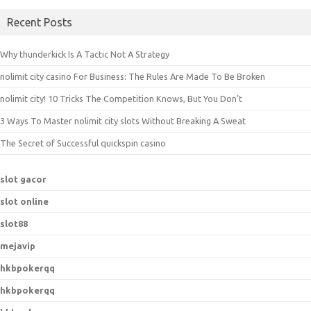
Recent Posts
Why thunderkick Is A Tactic Not A Strategy
nolimit city casino For Business: The Rules Are Made To Be Broken
nolimit city! 10 Tricks The Competition Knows, But You Don’t
3 Ways To Master nolimit city slots Without Breaking A Sweat
The Secret of Successful quickspin casino
slot gacor
slot online
slot88
mejavip
hkbpokerqq
hkbpokerqq