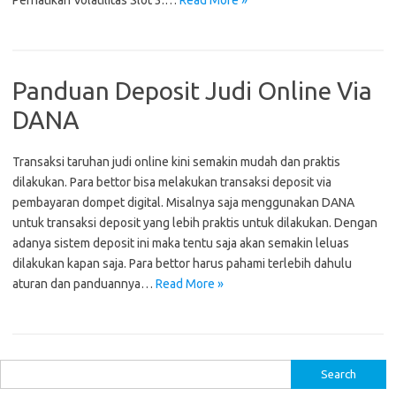
Perhatikan Volatilitas Slot 3.…
Read More »
Panduan Deposit Judi Online Via
DANA
Transaksi taruhan judi online kini semakin mudah dan praktis
dilakukan. Para bettor bisa melakukan transaksi deposit via
pembayaran dompet digital. Misalnya saja menggunakan DANA
untuk transaksi deposit yang lebih praktis untuk dilakukan. Dengan
adanya sistem deposit ini maka tentu saja akan semakin leluas
dilakukan kapan saja. Para bettor harus pahami terlebih dahulu
aturan dan panduannya…
Read More »
Search
for: