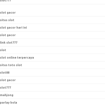
slot777
slot gacor
situs slot
slot gacor hari ini
slot gacor
link slot777
slot
slot online terpercaya
situs toto slot
slot88
slot gacor
slot777
mahjong
parlay bola