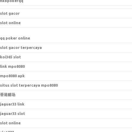
hkbpokerqq
slot gacor
slot online
qq poker online
slot gacor terpercaya
koi365 slot
link mpo8080
mpo8080 apk
situs slot terpercaya mpo8080
香港赌场
jaguar33 link
jaguar33 slot
slot online