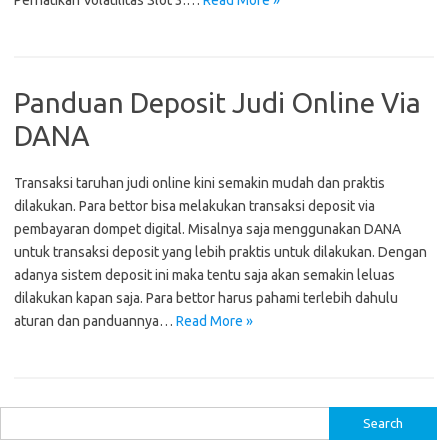
Perhatikan Volatilitas Slot 3.…
Read More »
Panduan Deposit Judi Online Via
DANA
Transaksi taruhan judi online kini semakin mudah dan praktis
dilakukan. Para bettor bisa melakukan transaksi deposit via
pembayaran dompet digital. Misalnya saja menggunakan DANA
untuk transaksi deposit yang lebih praktis untuk dilakukan. Dengan
adanya sistem deposit ini maka tentu saja akan semakin leluas
dilakukan kapan saja. Para bettor harus pahami terlebih dahulu
aturan dan panduannya…
Read More »
Search
for: