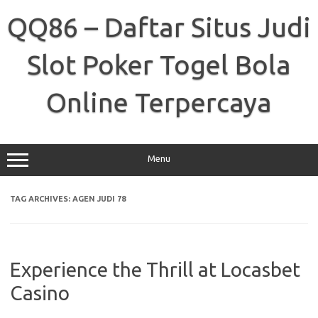
Skip
to
QQ86 – Daftar Situs Judi
content
Slot Poker Togel Bola
Online Terpercaya
Menu
TAG ARCHIVES:
AGEN JUDI 78
Experience the Thrill at Locasbet
Casino