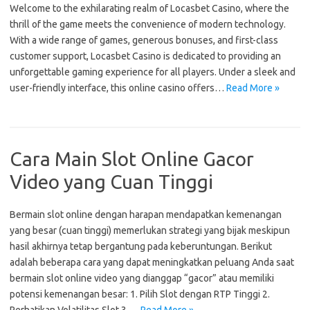
Welcome to the exhilarating realm of Locasbet Casino, where the
thrill of the game meets the convenience of modern technology.
With a wide range of games, generous bonuses, and first-class
customer support, Locasbet Casino is dedicated to providing an
unforgettable gaming experience for all players. Under a sleek and
user-friendly interface, this online casino offers…
Read More »
Cara Main Slot Online Gacor
Video yang Cuan Tinggi
Bermain slot online dengan harapan mendapatkan kemenangan
yang besar (cuan tinggi) memerlukan strategi yang bijak meskipun
hasil akhirnya tetap bergantung pada keberuntungan. Berikut
adalah beberapa cara yang dapat meningkatkan peluang Anda saat
bermain slot online video yang dianggap “gacor” atau memiliki
potensi kemenangan besar: 1. Pilih Slot dengan RTP Tinggi 2.