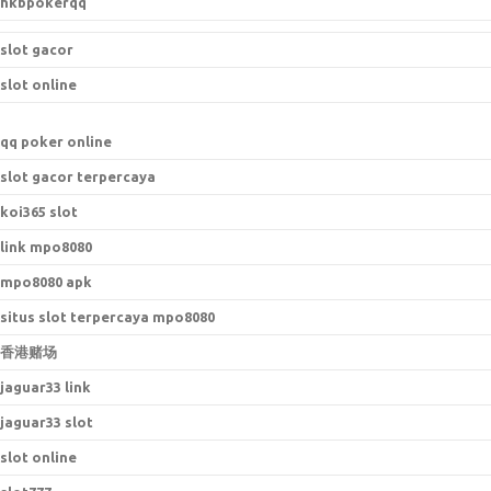
hkbpokerqq
slot gacor
slot online
qq poker online
slot gacor terpercaya
koi365 slot
link mpo8080
mpo8080 apk
situs slot terpercaya mpo8080
香港赌场
jaguar33 link
jaguar33 slot
slot online