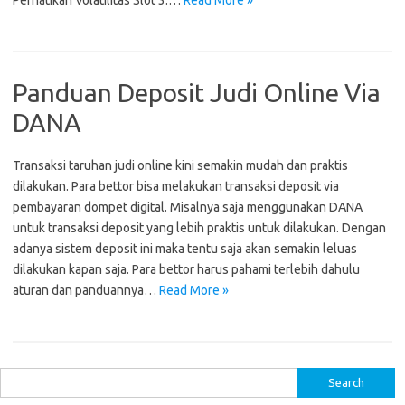
Perhatikan Volatilitas Slot 3.…
Read More »
Panduan Deposit Judi Online Via
DANA
Transaksi taruhan judi online kini semakin mudah dan praktis
dilakukan. Para bettor bisa melakukan transaksi deposit via
pembayaran dompet digital. Misalnya saja menggunakan DANA
untuk transaksi deposit yang lebih praktis untuk dilakukan. Dengan
adanya sistem deposit ini maka tentu saja akan semakin leluas
dilakukan kapan saja. Para bettor harus pahami terlebih dahulu
aturan dan panduannya…
Read More »
Search
for: