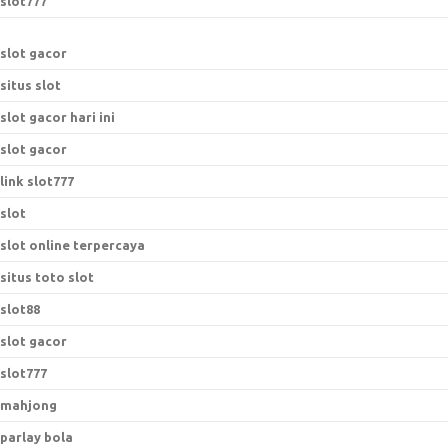
slot777
slot gacor
situs slot
slot gacor hari ini
slot gacor
link slot777
slot
slot online terpercaya
situs toto slot
slot88
slot gacor
slot777
mahjong
parlay bola