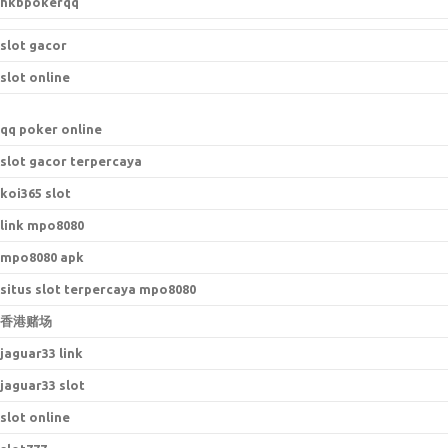
hkbpokerqq
slot gacor
slot online
qq poker online
slot gacor terpercaya
koi365 slot
link mpo8080
mpo8080 apk
situs slot terpercaya mpo8080
香港赌场
jaguar33 link
jaguar33 slot
slot online