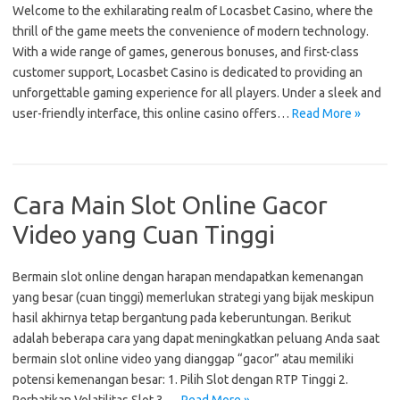
Welcome to the exhilarating realm of Locasbet Casino, where the
thrill of the game meets the convenience of modern technology.
With a wide range of games, generous bonuses, and first-class
customer support, Locasbet Casino is dedicated to providing an
unforgettable gaming experience for all players. Under a sleek and
user-friendly interface, this online casino offers…
Read More »
Cara Main Slot Online Gacor
Video yang Cuan Tinggi
Bermain slot online dengan harapan mendapatkan kemenangan
yang besar (cuan tinggi) memerlukan strategi yang bijak meskipun
hasil akhirnya tetap bergantung pada keberuntungan. Berikut
adalah beberapa cara yang dapat meningkatkan peluang Anda saat
bermain slot online video yang dianggap “gacor” atau memiliki
potensi kemenangan besar: 1. Pilih Slot dengan RTP Tinggi 2.