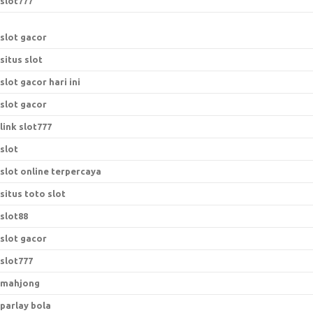
slot777
slot gacor
situs slot
slot gacor hari ini
slot gacor
link slot777
slot
slot online terpercaya
situs toto slot
slot88
slot gacor
slot777
mahjong
parlay bola