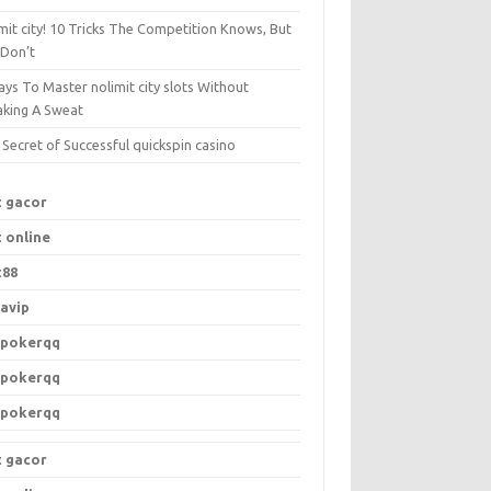
mit city! 10 Tricks The Competition Knows, But
 Don’t
ys To Master nolimit city slots Without
aking A Sweat
Secret of Successful quickspin casino
t gacor
t online
t88
avip
bpokerqq
bpokerqq
bpokerqq
t gacor