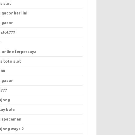
us slot
t gacor hari ini
t gacor
k slot777
t
t online terpercaya
us toto slot
t88
t gacor
t777
hjong
lay bola
t spaceman
jong ways 2