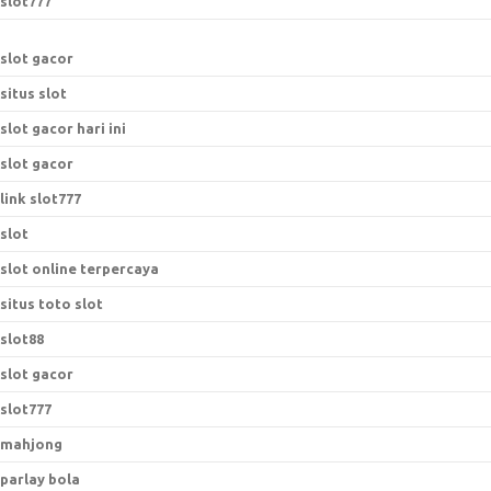
slot777
slot gacor
situs slot
slot gacor hari ini
slot gacor
link slot777
slot
slot online terpercaya
situs toto slot
slot88
slot gacor
slot777
mahjong
parlay bola