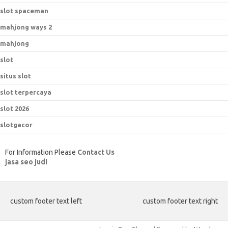
slot spaceman
mahjong ways 2
mahjong
slot
situs slot
slot terpercaya
slot 2026
slotgacor
For Information Please
Contact Us
jasa seo judi
custom footer text left
custom footer text right