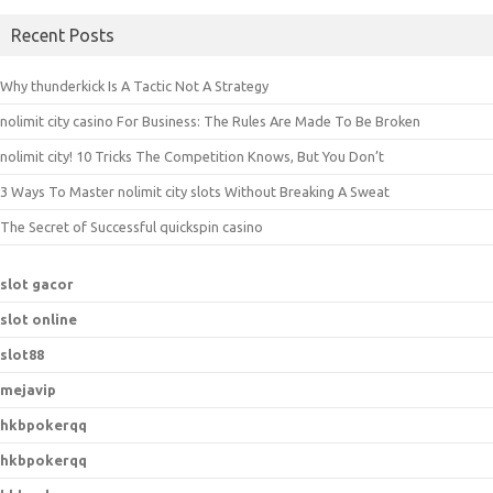
Recent Posts
Why thunderkick Is A Tactic Not A Strategy
nolimit city casino For Business: The Rules Are Made To Be Broken
nolimit city! 10 Tricks The Competition Knows, But You Don’t
3 Ways To Master nolimit city slots Without Breaking A Sweat
The Secret of Successful quickspin casino
slot gacor
slot online
slot88
mejavip
hkbpokerqq
hkbpokerqq