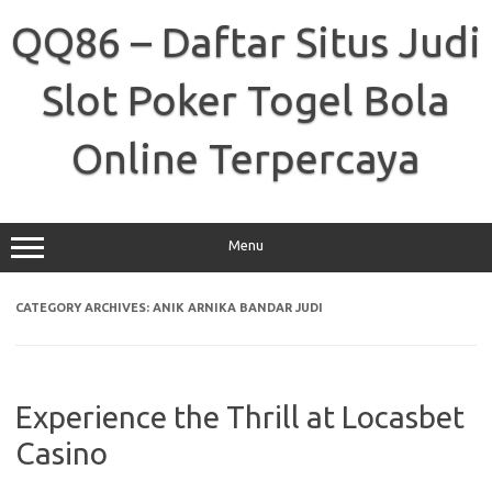
Skip
to
QQ86 – Daftar Situs Judi
content
Slot Poker Togel Bola
Online Terpercaya
Menu
CATEGORY ARCHIVES:
ANIK ARNIKA BANDAR JUDI
Experience the Thrill at Locasbet
Casino