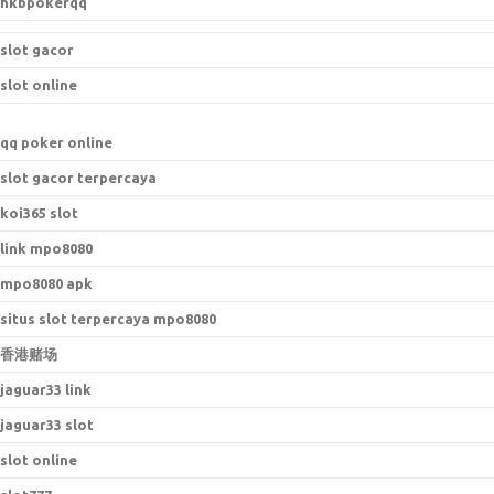
hkbpokerqq
slot gacor
slot online
qq poker online
slot gacor terpercaya
koi365 slot
link mpo8080
mpo8080 apk
situs slot terpercaya mpo8080
香港赌场
jaguar33 link
jaguar33 slot
slot online