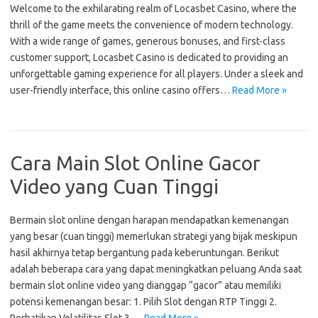
Welcome to the exhilarating realm of Locasbet Casino, where the
thrill of the game meets the convenience of modern technology.
With a wide range of games, generous bonuses, and first-class
customer support, Locasbet Casino is dedicated to providing an
unforgettable gaming experience for all players. Under a sleek and
user-friendly interface, this online casino offers…
Read More »
Cara Main Slot Online Gacor
Video yang Cuan Tinggi
Bermain slot online dengan harapan mendapatkan kemenangan
yang besar (cuan tinggi) memerlukan strategi yang bijak meskipun
hasil akhirnya tetap bergantung pada keberuntungan. Berikut
adalah beberapa cara yang dapat meningkatkan peluang Anda saat
bermain slot online video yang dianggap “gacor” atau memiliki
potensi kemenangan besar: 1. Pilih Slot dengan RTP Tinggi 2.