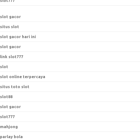
slot777
slot gacor
situs slot
slot gacor hari ini
slot gacor
link slot777
slot
slot online terpercaya
situs toto slot
slot88
slot gacor
slot777
mahjong
parlay bola