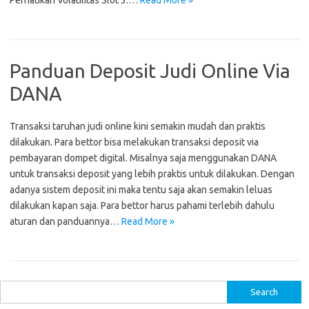
Perhatikan Volatilitas Slot 3.…
Read More »
Panduan Deposit Judi Online Via
DANA
Transaksi taruhan judi online kini semakin mudah dan praktis
dilakukan. Para bettor bisa melakukan transaksi deposit via
pembayaran dompet digital. Misalnya saja menggunakan DANA
untuk transaksi deposit yang lebih praktis untuk dilakukan. Dengan
adanya sistem deposit ini maka tentu saja akan semakin leluas
dilakukan kapan saja. Para bettor harus pahami terlebih dahulu
aturan dan panduannya…
Read More »
Search
for: