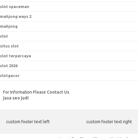
slot spaceman
mahjong ways 2
mahjong
slot
situs slot
slot terpercaya
slot 2026
slotgacor
For Information Please
Contact Us
jasa seo judi
custom footer text left
custom footer text right