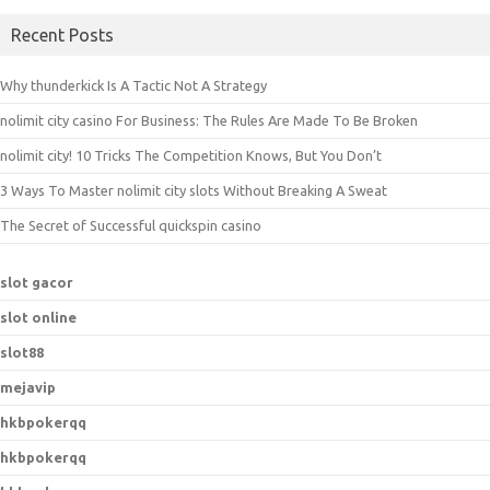
Recent Posts
Why thunderkick Is A Tactic Not A Strategy
nolimit city casino For Business: The Rules Are Made To Be Broken
nolimit city! 10 Tricks The Competition Knows, But You Don’t
3 Ways To Master nolimit city slots Without Breaking A Sweat
The Secret of Successful quickspin casino
slot gacor
slot online
slot88
mejavip
hkbpokerqq
hkbpokerqq