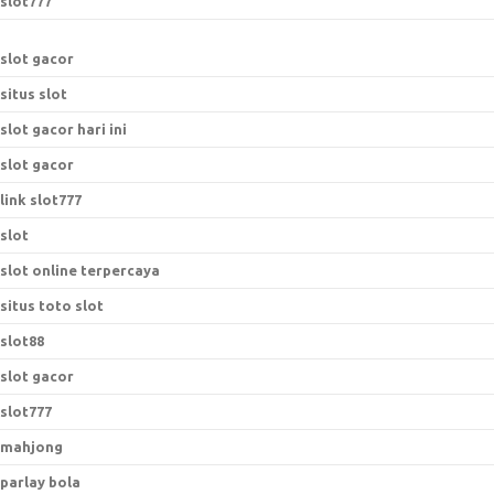
slot777
slot gacor
situs slot
slot gacor hari ini
slot gacor
link slot777
slot
slot online terpercaya
situs toto slot
slot88
slot gacor
slot777
mahjong
parlay bola