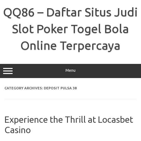
Skip
to
QQ86 – Daftar Situs Judi
content
Slot Poker Togel Bola
Online Terpercaya
Menu
CATEGORY ARCHIVES:
DEPOSIT PULSA 38
Experience the Thrill at Locasbet
Casino