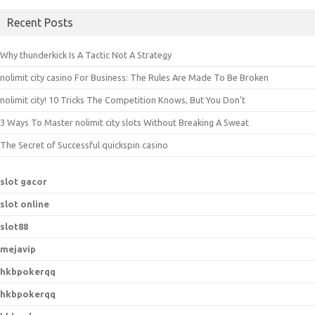
Recent Posts
Why thunderkick Is A Tactic Not A Strategy
nolimit city casino For Business: The Rules Are Made To Be Broken
nolimit city! 10 Tricks The Competition Knows, But You Don’t
3 Ways To Master nolimit city slots Without Breaking A Sweat
The Secret of Successful quickspin casino
slot gacor
slot online
slot88
mejavip
hkbpokerqq
hkbpokerqq