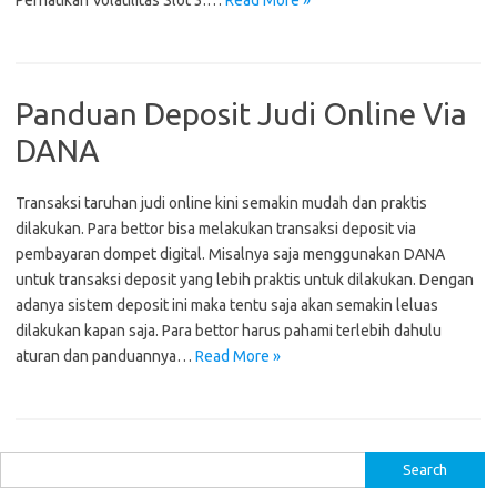
Perhatikan Volatilitas Slot 3.…
Read More »
Panduan Deposit Judi Online Via
DANA
Transaksi taruhan judi online kini semakin mudah dan praktis
dilakukan. Para bettor bisa melakukan transaksi deposit via
pembayaran dompet digital. Misalnya saja menggunakan DANA
untuk transaksi deposit yang lebih praktis untuk dilakukan. Dengan
adanya sistem deposit ini maka tentu saja akan semakin leluas
dilakukan kapan saja. Para bettor harus pahami terlebih dahulu
aturan dan panduannya…
Read More »
Search
for: