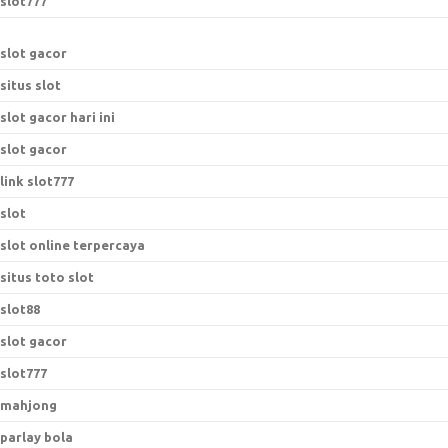
slot777
slot gacor
situs slot
slot gacor hari ini
slot gacor
link slot777
slot
slot online terpercaya
situs toto slot
slot88
slot gacor
slot777
mahjong
parlay bola