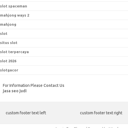
slot spaceman
mahjong ways 2
mahjong
slot
situs slot
slot terpercaya
slot 2026
slotgacor
For Information Please
Contact Us
jasa seo judi
custom footer text left
custom footer text right