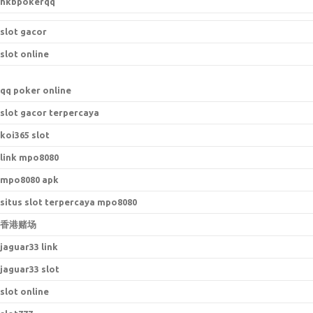
hkbpokerqq
slot gacor
slot online
qq poker online
slot gacor terpercaya
koi365 slot
link mpo8080
mpo8080 apk
situs slot terpercaya mpo8080
香港赌场
jaguar33 link
jaguar33 slot
slot online