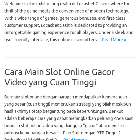
Welcome to the exhilarating realm of Locasbet Casino, where the
thrill of the game meets the convenience of modern technology.
With a wide range of games, generous bonuses, and first-class
customer support, Locasbet Casino is dedicated to providing an
unforgettable gaming experience for all players. Under a sleek and
user-friendly interface, this online casino offers…
Read More »
Cara Main Slot Online Gacor
Video yang Cuan Tinggi
Bermain slot online dengan harapan mendapatkan kemenangan
yang besar (cuan tinggi) memerlukan strategi yang bijak meskipun
hasil akhirnya tetap bergantung pada keberuntungan. Berikut
adalah beberapa cara yang dapat meningkatkan peluang Anda saat
bermain slot online video yang dianggap “gacor” atau memiliki
potensi kemenangan besar: 1. Pilih Slot dengan RTP Tinggi 2.