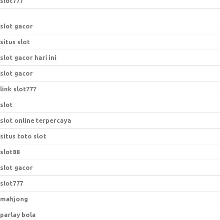
slot777
slot gacor
situs slot
slot gacor hari ini
slot gacor
link slot777
slot
slot online terpercaya
situs toto slot
slot88
slot gacor
slot777
mahjong
parlay bola