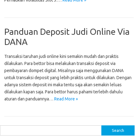
Perhatikan Volatilitas Slot 3.…
Read More »
Panduan Deposit Judi Online Via
DANA
Transaksi taruhan judi online kini semakin mudah dan praktis
dilakukan. Para bettor bisa melakukan transaksi deposit via
pembayaran dompet digital. Misalnya saja menggunakan DANA
untuk transaksi deposit yang lebih praktis untuk dilakukan. Dengan
adanya sistem deposit ini maka tentu saja akan semakin leluas
dilakukan kapan saja. Para bettor harus pahami terlebih dahulu
aturan dan panduannya…
Read More »
Search
for: