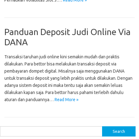
Perhatikan Volatilitas Slot 3.…
Read More »
Panduan Deposit Judi Online Via
DANA
Transaksi taruhan judi online kini semakin mudah dan praktis
dilakukan. Para bettor bisa melakukan transaksi deposit via
pembayaran dompet digital. Misalnya saja menggunakan DANA
untuk transaksi deposit yang lebih praktis untuk dilakukan. Dengan
adanya sistem deposit ini maka tentu saja akan semakin leluas
dilakukan kapan saja. Para bettor harus pahami terlebih dahulu
aturan dan panduannya…
Read More »
Search
for: