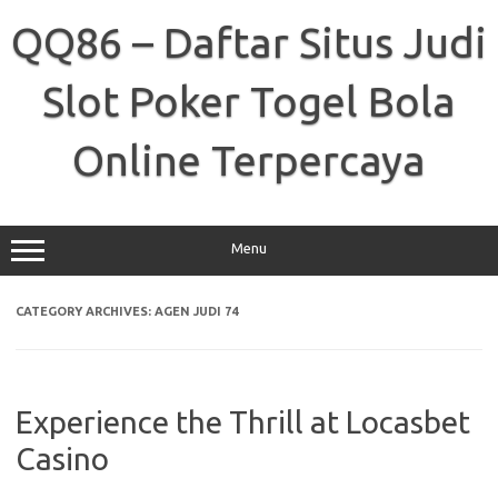
Skip
to
QQ86 – Daftar Situs Judi
content
Slot Poker Togel Bola
Online Terpercaya
Menu
CATEGORY ARCHIVES:
AGEN JUDI 74
Experience the Thrill at Locasbet
Casino