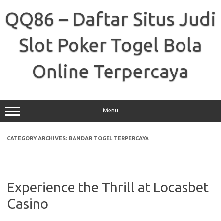
Skip
to
QQ86 – Daftar Situs Judi
content
Slot Poker Togel Bola
Online Terpercaya
Menu
CATEGORY ARCHIVES:
BANDAR TOGEL TERPERCAYA
Experience the Thrill at Locasbet
Casino