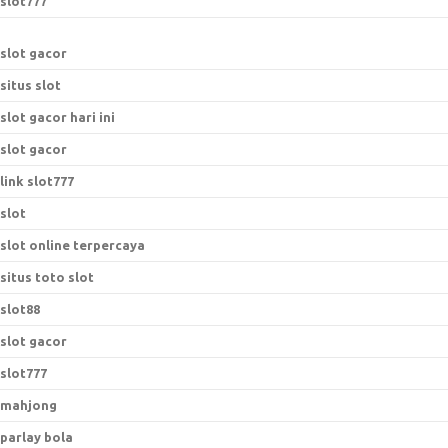
slot777
slot gacor
situs slot
slot gacor hari ini
slot gacor
link slot777
slot
slot online terpercaya
situs toto slot
slot88
slot gacor
slot777
mahjong
parlay bola