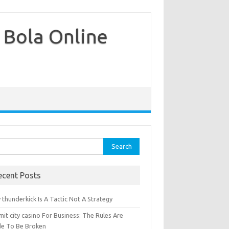
 Bola Online
rch
ecent Posts
thunderkick Is A Tactic Not A Strategy
mit city casino For Business: The Rules Are
e To Be Broken