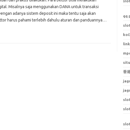
udah dan praktis dilakukan. Para bettor bisa melakukan
slo
gital. Misalnya saja menggunakan DANA untuk transaksi
Dengan adanya sistem deposit ini maka tentu saja akan
qq 
bettor harus pahami terlebih dahulu aturan dan panduannya…
slo
koi
lin
mpo
sit
香
jag
jag
slo
slo
slo