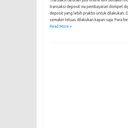
Transaksi taruhan judi online kini semakin m
transaksi deposit via pembayaran dompet di
deposit yang lebih praktis untuk dilakukan. 
semakin leluas dilakukan kapan saja. Para 
Read More »