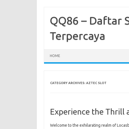
Skip
to
content
QQ86 – Daftar S
Terpercaya
HOME
CATEGORY ARCHIVES:
AZTEC SLOT
Experience the Thrill
Welcome to the exhilarating realm of Locasb