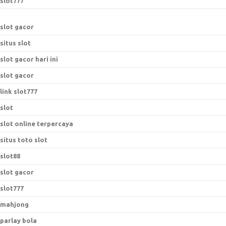
slot777
slot gacor
situs slot
slot gacor hari ini
slot gacor
link slot777
slot
slot online terpercaya
situs toto slot
slot88
slot gacor
slot777
mahjong
parlay bola