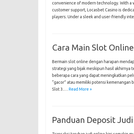
convenience of modern technology. With a w
customer support, Locasbet Casino is dedica
players. Under a sleek and user-friendly int
Cara Main Slot Onlin
Bermain slot online dengan harapan menda
strategi yang bijak meskipun hasil akhirnya
beberapa cara yang dapat meningkatkan pelu
“gacor” atau memiliki potensi kemenangan bes
Slot 3.…
Read More »
Panduan Deposit Judi