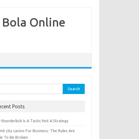
 Bola Online
rch
ecent Posts
thunderkick Is A Tactic Not A Strategy
mit city casino For Business: The Rules Are
e To Be Broken