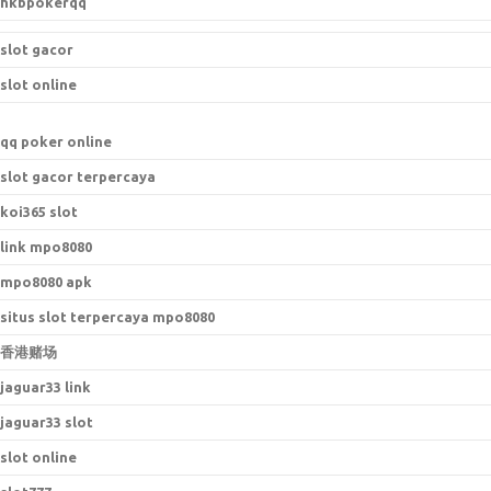
hkbpokerqq
slot gacor
slot online
qq poker online
slot gacor terpercaya
koi365 slot
link mpo8080
mpo8080 apk
situs slot terpercaya mpo8080
香港赌场
jaguar33 link
jaguar33 slot
slot online