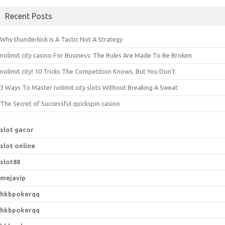
Recent Posts
Why thunderkick Is A Tactic Not A Strategy
nolimit city casino For Business: The Rules Are Made To Be Broken
nolimit city! 10 Tricks The Competition Knows, But You Don’t
3 Ways To Master nolimit city slots Without Breaking A Sweat
The Secret of Successful quickspin casino
slot gacor
slot online
slot88
mejavip
hkbpokerqq
hkbpokerqq