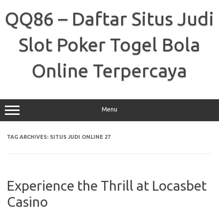
Skip
to
QQ86 – Daftar Situs Judi
content
Slot Poker Togel Bola
Online Terpercaya
Menu
TAG ARCHIVES:
SITUS JUDI ONLINE 27
Experience the Thrill at Locasbet
Casino