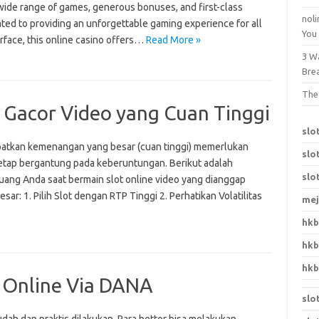
ide range of games, generous bonuses, and first-class
noli
ted to providing an unforgettable gaming experience for all
You
erface, this online casino offers…
Read More »
3 Wa
Bre
The 
e Gacor Video yang Cuan Tinggi
slo
patkan kemenangan yang besar (cuan tinggi) memerlukan
slo
 tetap bergantung pada keberuntungan. Berikut adalah
slo
ang Anda saat bermain slot online video yang dianggap
ar: 1. Pilih Slot dengan RTP Tinggi 2. Perhatikan Volatilitas
mej
hk
hk
hk
 Online Via DANA
slo