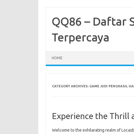
Skip
to
content
QQ86 – Daftar S
Terpercaya
HOME
CATEGORY ARCHIVES:
GAME JUDI PENGHASIL U
Experience the Thrill
Welcome to the exhilarating realm of Locasb