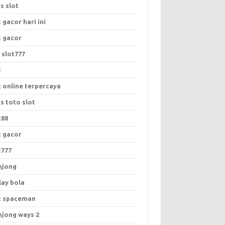
us slot
t gacor hari ini
t gacor
k slot777
t
t online terpercaya
us toto slot
t88
t gacor
t777
hjong
lay bola
t spaceman
jong ways 2