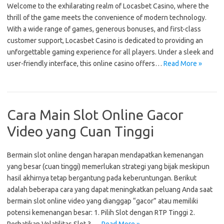
Welcome to the exhilarating realm of Locasbet Casino, where the
thrill of the game meets the convenience of modern technology.
With a wide range of games, generous bonuses, and first-class
customer support, Locasbet Casino is dedicated to providing an
unforgettable gaming experience for all players. Under a sleek and
user-friendly interface, this online casino offers…
Read More »
Cara Main Slot Online Gacor
Video yang Cuan Tinggi
Bermain slot online dengan harapan mendapatkan kemenangan
yang besar (cuan tinggi) memerlukan strategi yang bijak meskipun
hasil akhirnya tetap bergantung pada keberuntungan. Berikut
adalah beberapa cara yang dapat meningkatkan peluang Anda saat
bermain slot online video yang dianggap “gacor” atau memiliki
potensi kemenangan besar: 1. Pilih Slot dengan RTP Tinggi 2.