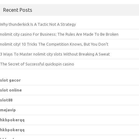
Recent Posts
Why thunderkick Is A Tactic Not A Strategy
nolimit city casino For Business: The Rules Are Made To Be Broken
nolimit city! 10 Tricks The Competition Knows, But You Don’t
3 Ways To Master nolimit city slots Without Breaking A Sweat
The Secret of Successful quickspin casino
slot gacor
slot online
slot88
mejavip
hkbpokerqq
hkbpokerqq