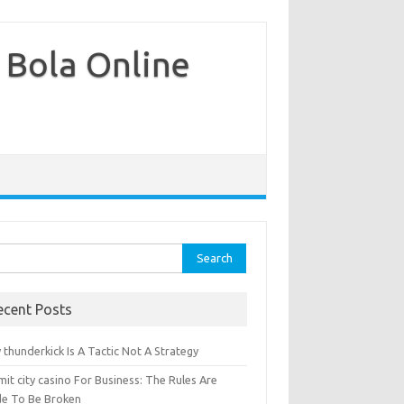
 Bola Online
rch
ecent Posts
thunderkick Is A Tactic Not A Strategy
mit city casino For Business: The Rules Are
e To Be Broken