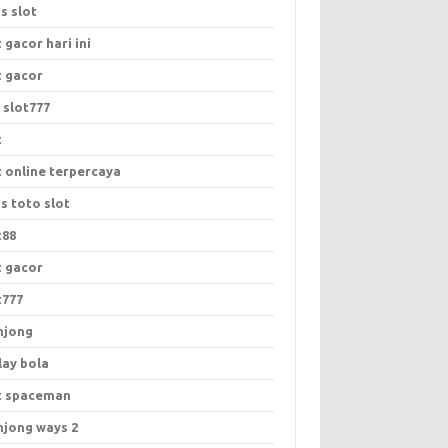
us slot
t gacor hari ini
t gacor
k slot777
t
t online terpercaya
us toto slot
t88
t gacor
t777
hjong
lay bola
t spaceman
jong ways 2