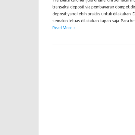
Transaksi taruhan judi online kini semakin m
transaksi deposit via pembayaran dompet di
deposit yang lebih praktis untuk dilakukan. 
semakin leluas dilakukan kapan saja. Para 
Read More »