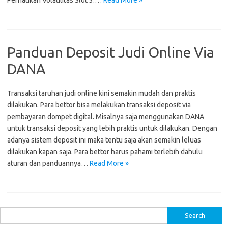
Perhatikan Volatilitas Slot 3.…
Read More »
Panduan Deposit Judi Online Via
DANA
Transaksi taruhan judi online kini semakin mudah dan praktis
dilakukan. Para bettor bisa melakukan transaksi deposit via
pembayaran dompet digital. Misalnya saja menggunakan DANA
untuk transaksi deposit yang lebih praktis untuk dilakukan. Dengan
adanya sistem deposit ini maka tentu saja akan semakin leluas
dilakukan kapan saja. Para bettor harus pahami terlebih dahulu
aturan dan panduannya…
Read More »
Search
for: