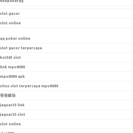
hkbpokerqq
slot gacor
slot online
qq poker online
slot gacor terpercaya
koi365 slot
link mpo8080
mpo8080 apk
situs slot terpercaya mpo8080
香港赌场
jaguar33 link
jaguar33 slot
slot online