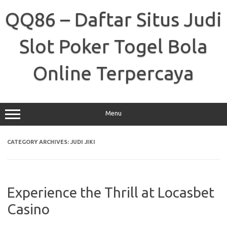
Skip
to
QQ86 – Daftar Situs Judi
content
Slot Poker Togel Bola
Online Terpercaya
Menu
CATEGORY ARCHIVES:
JUDI JIKI
Experience the Thrill at Locasbet
Casino