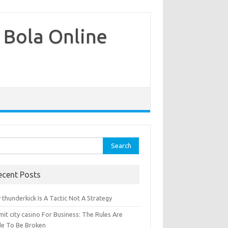
 Bola Online
rch
ecent Posts
thunderkick Is A Tactic Not A Strategy
mit city casino For Business: The Rules Are
e To Be Broken