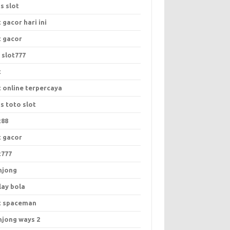
us slot
t gacor hari ini
t gacor
k slot777
t
t online terpercaya
us toto slot
t88
t gacor
t777
hjong
lay bola
t spaceman
jong ways 2