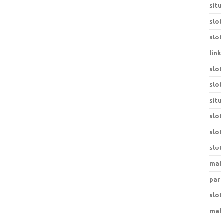
sit
slo
slo
lin
slo
slo
sit
slo
slo
slo
ma
par
slo
mah