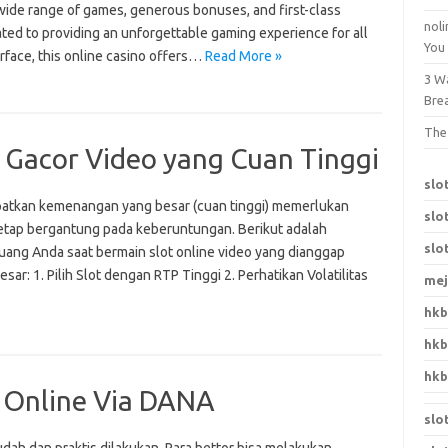
ide range of games, generous bonuses, and first-class
noli
ted to providing an unforgettable gaming experience for all
You
erface, this online casino offers…
Read More »
3 Wa
Bre
The 
e Gacor Video yang Cuan Tinggi
slo
patkan kemenangan yang besar (cuan tinggi) memerlukan
slo
 tetap bergantung pada keberuntungan. Berikut adalah
slo
ang Anda saat bermain slot online video yang dianggap
ar: 1. Pilih Slot dengan RTP Tinggi 2. Perhatikan Volatilitas
mej
hk
hk
hk
 Online Via DANA
slo