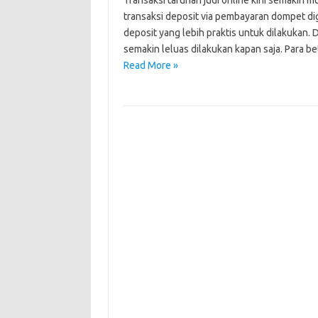
Transaksi taruhan judi online kini semakin m
transaksi deposit via pembayaran dompet di
deposit yang lebih praktis untuk dilakukan. 
semakin leluas dilakukan kapan saja. Para 
Read More »