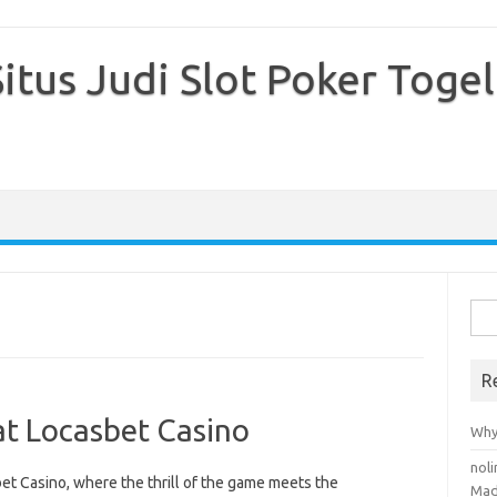
itus Judi Slot Poker Togel
Sea
for:
R
 at Locasbet Casino
Why 
noli
et Casino, where the thrill of the game meets the
Mad