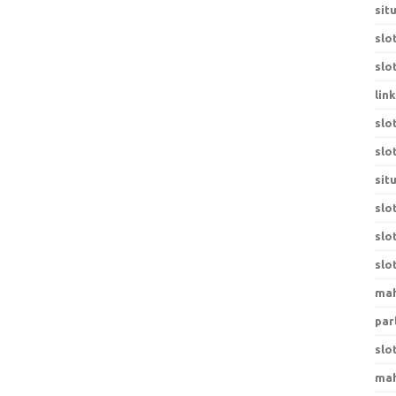
sit
slo
slo
lin
slo
slo
sit
slo
slo
slo
ma
par
slo
mah