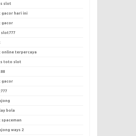
us slot
t gacor hari ini
t gacor
k slot777
t
t online terpercaya
us toto slot
t88
t gacor
t777
hjong
lay bola
t spaceman
jong ways 2