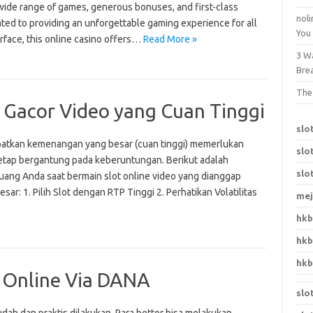
ide range of games, generous bonuses, and first-class
noli
ted to providing an unforgettable gaming experience for all
You
erface, this online casino offers…
Read More »
3 Wa
Bre
The 
e Gacor Video yang Cuan Tinggi
slo
patkan kemenangan yang besar (cuan tinggi) memerlukan
slo
 tetap bergantung pada keberuntungan. Berikut adalah
slo
ang Anda saat bermain slot online video yang dianggap
ar: 1. Pilih Slot dengan RTP Tinggi 2. Perhatikan Volatilitas
mej
hk
hk
hk
 Online Via DANA
slo