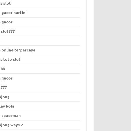
us slot
t gacor hari ini
t gacor
k slot777
t
t online terpercaya
us toto slot
t88
t gacor
t777
hjong
lay bola
t spaceman
jong ways 2