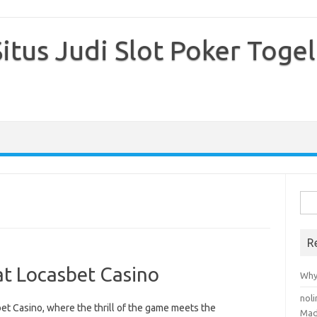
itus Judi Slot Poker Togel
Sea
for:
R
 at Locasbet Casino
Why 
noli
et Casino, where the thrill of the game meets the
Mad