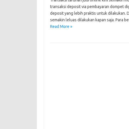
Transaksi taruhan judi online kini semakin m
transaksi deposit via pembayaran dompet di
deposit yang lebih praktis untuk dilakukan. 
semakin leluas dilakukan kapan saja. Para 
Read More »