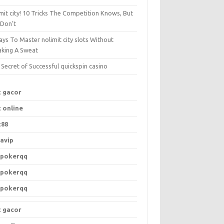
mit city! 10 Tricks The Competition Knows, But
 Don’t
ys To Master nolimit city slots Without
aking A Sweat
Secret of Successful quickspin casino
t gacor
t online
t88
avip
bpokerqq
bpokerqq
bpokerqq
t gacor