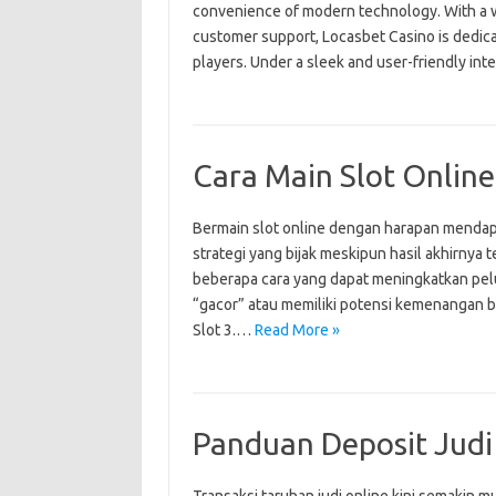
convenience of modern technology. With a w
customer support, Locasbet Casino is dedica
players. Under a sleek and user-friendly int
Cara Main Slot Onlin
Bermain slot online dengan harapan menda
strategi yang bijak meskipun hasil akhirnya
beberapa cara yang dapat meningkatkan pelu
“gacor” atau memiliki potensi kemenangan bes
Slot 3.…
Read More »
Panduan Deposit Judi