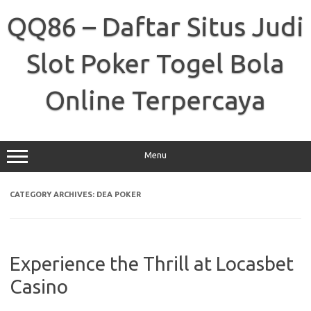
Skip
to
QQ86 – Daftar Situs Judi
content
Slot Poker Togel Bola
Online Terpercaya
Menu
CATEGORY ARCHIVES:
DEA POKER
Experience the Thrill at Locasbet
Casino