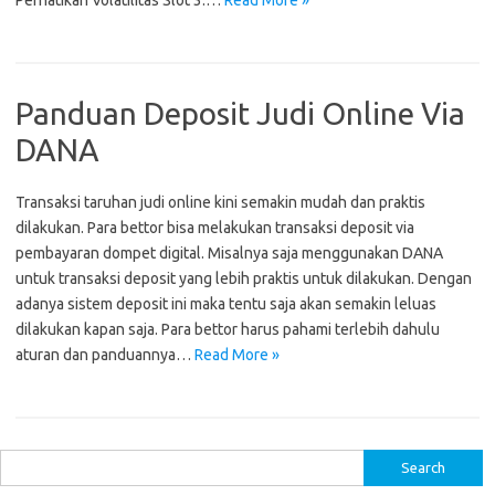
Perhatikan Volatilitas Slot 3.…
Read More »
Panduan Deposit Judi Online Via
DANA
Transaksi taruhan judi online kini semakin mudah dan praktis
dilakukan. Para bettor bisa melakukan transaksi deposit via
pembayaran dompet digital. Misalnya saja menggunakan DANA
untuk transaksi deposit yang lebih praktis untuk dilakukan. Dengan
adanya sistem deposit ini maka tentu saja akan semakin leluas
dilakukan kapan saja. Para bettor harus pahami terlebih dahulu
aturan dan panduannya…
Read More »
Search
for: