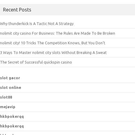
Recent Posts
Why thunderkick Is A Tactic Not A Strategy
nolimit city casino For Business: The Rules Are Made To Be Broken
nolimit city! 10 Tricks The Competition Knows, But You Don’t
3 Ways To Master nolimit city slots Without Breaking A Sweat
The Secret of Successful quickspin casino
slot gacor
slot online
slot88
mejavip
hkbpokerqq
hkbpokerqq