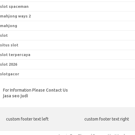
slot spaceman
mahjong ways 2
mahjong
slot
situs slot
slot terpercaya
slot 2026
slotgacor
For Information Please
Contact Us
jasa seo judi
custom footer text left
custom footer text right