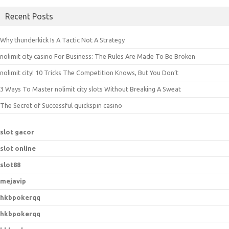
Recent Posts
Why thunderkick Is A Tactic Not A Strategy
nolimit city casino For Business: The Rules Are Made To Be Broken
nolimit city! 10 Tricks The Competition Knows, But You Don’t
3 Ways To Master nolimit city slots Without Breaking A Sweat
The Secret of Successful quickspin casino
slot gacor
slot online
slot88
mejavip
hkbpokerqq
hkbpokerqq