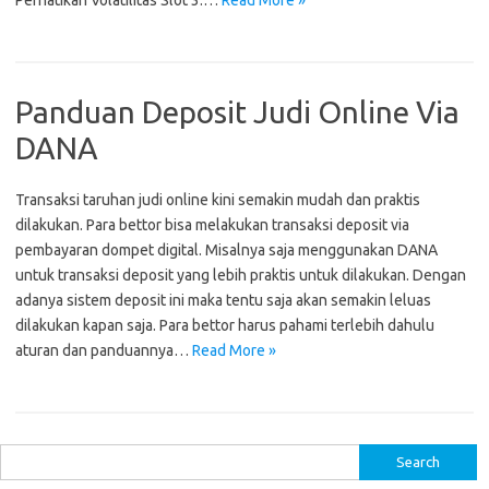
Perhatikan Volatilitas Slot 3.…
Read More »
Panduan Deposit Judi Online Via
DANA
Transaksi taruhan judi online kini semakin mudah dan praktis
dilakukan. Para bettor bisa melakukan transaksi deposit via
pembayaran dompet digital. Misalnya saja menggunakan DANA
untuk transaksi deposit yang lebih praktis untuk dilakukan. Dengan
adanya sistem deposit ini maka tentu saja akan semakin leluas
dilakukan kapan saja. Para bettor harus pahami terlebih dahulu
aturan dan panduannya…
Read More »
Search
for: