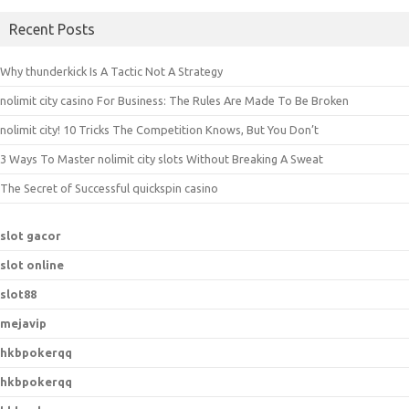
Recent Posts
Why thunderkick Is A Tactic Not A Strategy
nolimit city casino For Business: The Rules Are Made To Be Broken
nolimit city! 10 Tricks The Competition Knows, But You Don’t
3 Ways To Master nolimit city slots Without Breaking A Sweat
The Secret of Successful quickspin casino
slot gacor
slot online
slot88
mejavip
hkbpokerqq
hkbpokerqq