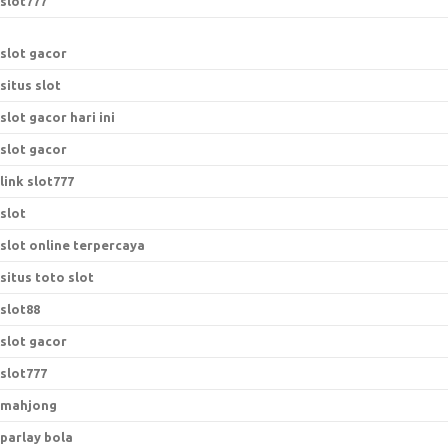
slot777
slot gacor
situs slot
slot gacor hari ini
slot gacor
link slot777
slot
slot online terpercaya
situs toto slot
slot88
slot gacor
slot777
mahjong
parlay bola