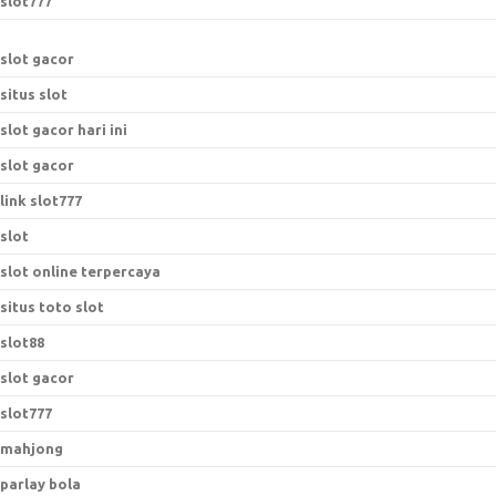
slot777
slot gacor
situs slot
slot gacor hari ini
slot gacor
link slot777
slot
slot online terpercaya
situs toto slot
slot88
slot gacor
slot777
mahjong
parlay bola