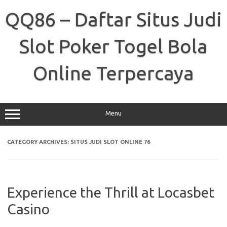
Skip
to
QQ86 – Daftar Situs Judi
content
Slot Poker Togel Bola
Online Terpercaya
Menu
CATEGORY ARCHIVES:
SITUS JUDI SLOT ONLINE 76
Experience the Thrill at Locasbet
Casino