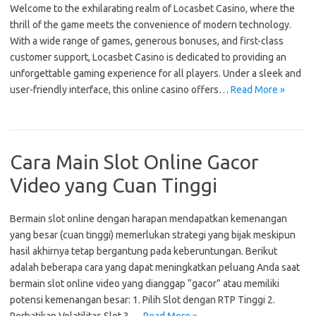
Welcome to the exhilarating realm of Locasbet Casino, where the
thrill of the game meets the convenience of modern technology.
With a wide range of games, generous bonuses, and first-class
customer support, Locasbet Casino is dedicated to providing an
unforgettable gaming experience for all players. Under a sleek and
user-friendly interface, this online casino offers…
Read More »
Cara Main Slot Online Gacor
Video yang Cuan Tinggi
Bermain slot online dengan harapan mendapatkan kemenangan
yang besar (cuan tinggi) memerlukan strategi yang bijak meskipun
hasil akhirnya tetap bergantung pada keberuntungan. Berikut
adalah beberapa cara yang dapat meningkatkan peluang Anda saat
bermain slot online video yang dianggap “gacor” atau memiliki
potensi kemenangan besar: 1. Pilih Slot dengan RTP Tinggi 2.