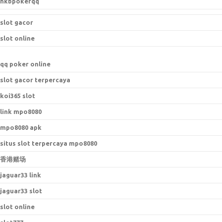
hkbpokerqq
slot gacor
slot online
qq poker online
slot gacor terpercaya
koi365 slot
link mpo8080
mpo8080 apk
situs slot terpercaya mpo8080
香港赌场
jaguar33 link
jaguar33 slot
slot online