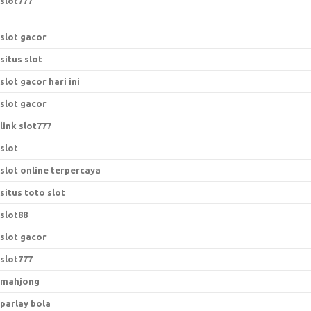
slot777
slot gacor
situs slot
slot gacor hari ini
slot gacor
link slot777
slot
slot online terpercaya
situs toto slot
slot88
slot gacor
slot777
mahjong
parlay bola