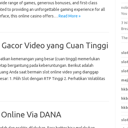
ide range of games, generous bonuses, and first-class
noli
ted to providing an unforgettable gaming experience for all
You
erface, this online casino offers…
Read More »
3 Wa
Bre
The 
e Gacor Video yang Cuan Tinggi
slo
patkan kemenangan yang besar (cuan tinggi) memerlukan
slo
 tetap bergantung pada keberuntungan. Berikut adalah
slo
ang Anda saat bermain slot online video yang dianggap
ar: 1. Pilih Slot dengan RTP Tinggi 2. Perhatikan Volatilitas
mej
hk
hk
hk
 Online Via DANA
slo