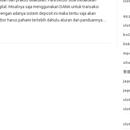
udah dan praktis dilakukan. Para bettor bisa melakukan
slo
gital. Misalnya saja menggunakan DANA untuk transaksi
Dengan adanya sistem deposit ini maka tentu saja akan
qq 
bettor harus pahami terlebih dahulu aturan dan panduannya…
slo
koi
lin
mpo
sit
香
jag
jag
slo
slo
slo