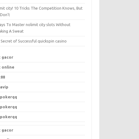
mit city! 10 Tricks The Competition Knows, But
 Don’t
ys To Master nolimit city slots Without
aking A Sweat
Secret of Successful quickspin casino
t gacor
t online
t88
avip
bpokerqq
bpokerqq
bpokerqq
t gacor