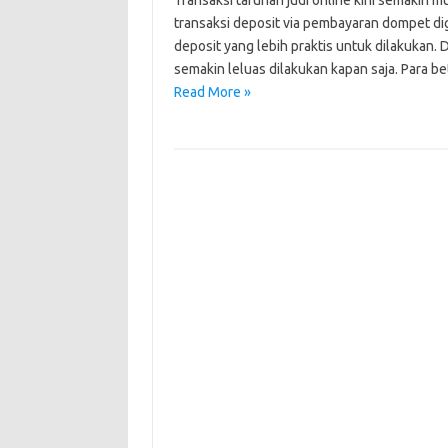
Transaksi taruhan judi online kini semakin m
transaksi deposit via pembayaran dompet di
deposit yang lebih praktis untuk dilakukan. 
semakin leluas dilakukan kapan saja. Para 
Read More »