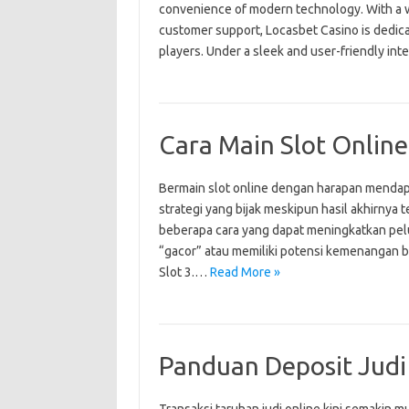
convenience of modern technology. With a w
customer support, Locasbet Casino is dedica
players. Under a sleek and user-friendly int
Cara Main Slot Onlin
Bermain slot online dengan harapan menda
strategi yang bijak meskipun hasil akhirnya
beberapa cara yang dapat meningkatkan pelu
“gacor” atau memiliki potensi kemenangan bes
Slot 3.…
Read More »
Panduan Deposit Judi