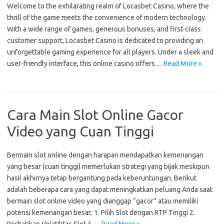
Welcome to the exhilarating realm of Locasbet Casino, where the
thrill of the game meets the convenience of modern technology.
With a wide range of games, generous bonuses, and first-class
customer support, Locasbet Casino is dedicated to providing an
unforgettable gaming experience for all players. Under a sleek and
user-friendly interface, this online casino offers…
Read More »
Cara Main Slot Online Gacor
Video yang Cuan Tinggi
Bermain slot online dengan harapan mendapatkan kemenangan
yang besar (cuan tinggi) memerlukan strategi yang bijak meskipun
hasil akhirnya tetap bergantung pada keberuntungan. Berikut
adalah beberapa cara yang dapat meningkatkan peluang Anda saat
bermain slot online video yang dianggap “gacor” atau memiliki
potensi kemenangan besar: 1. Pilih Slot dengan RTP Tinggi 2.