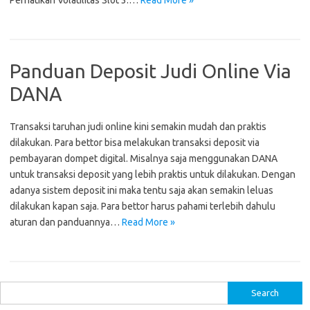
Perhatikan Volatilitas Slot 3.…
Read More »
Panduan Deposit Judi Online Via
DANA
Transaksi taruhan judi online kini semakin mudah dan praktis
dilakukan. Para bettor bisa melakukan transaksi deposit via
pembayaran dompet digital. Misalnya saja menggunakan DANA
untuk transaksi deposit yang lebih praktis untuk dilakukan. Dengan
adanya sistem deposit ini maka tentu saja akan semakin leluas
dilakukan kapan saja. Para bettor harus pahami terlebih dahulu
aturan dan panduannya…
Read More »
Search
for: