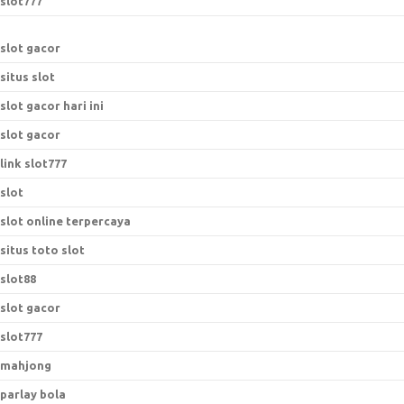
slot777
slot gacor
situs slot
slot gacor hari ini
slot gacor
link slot777
slot
slot online terpercaya
situs toto slot
slot88
slot gacor
slot777
mahjong
parlay bola